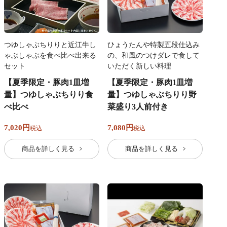
ひょうたんや特製五段仕込み
つゆしゃぶちりりと近江牛し
の、和風のつけダレで食して
ゃぶしゃぶを食べ比べ出来る
いただく新しい料理
セット
【夏季限定・豚肉1皿増
【夏季限定・豚肉1皿増
量】つゆしゃぶちりり野
量】つゆしゃぶちりり食
菜盛り3人前付き
べ比べ
7,080
7,020
税込
税込
商品を詳しく見る
商品を詳しく見る