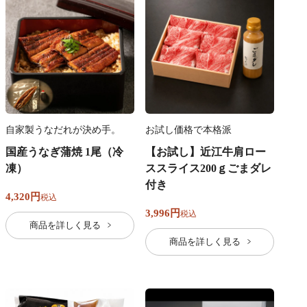
自家製うなだれが決め手。
お試し価格で本格派
国産うなぎ蒲焼 1尾（冷
【お試し】近江牛肩ロー
凍）
ススライス200ｇごまダレ
付き
4,320
税込
3,996
税込
商品を詳しく見る
商品を詳しく見る