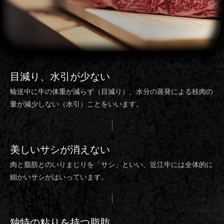
目減り、水引
が少ない
輸送中に牛の体重が減らず（目減り）、水分の蒸発による枝肉の
量が減少しない（水引）ことをいいます。
美しいサシ
が消えない
肉と脂肪とのいりまじりを「サシ」といい、近江牛には全体的に
細かいサシがはいっています。
独特の粘り
を持つ脂肪