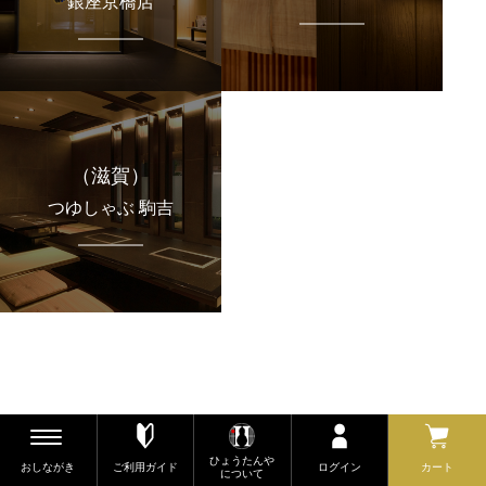
銀座京橋店
（滋賀）
つゆしゃぶ 駒吉
ひょうたんや
おしながき
ご利用ガイド
ログイン
カート
について