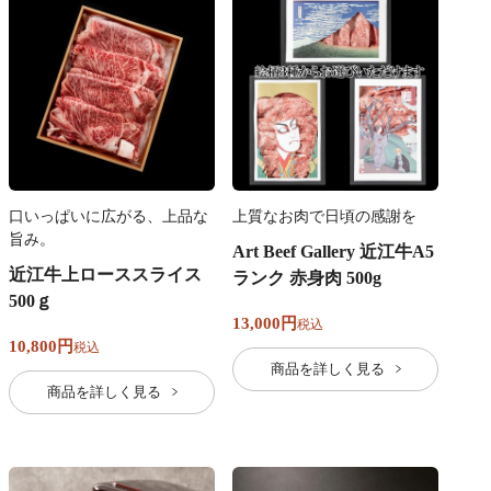
口いっぱいに広がる、上品な
上質なお肉で日頃の感謝を
旨み。
Art Beef Gallery 近江牛A5
近江牛上ローススライス
ランク 赤身肉 500g
500ｇ
13,000
税込
10,800
税込
商品を詳しく見る
商品を詳しく見る