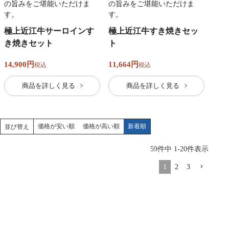
の旨みをご堪能いただけま
の旨みをご堪能いただけま
す。
す。
極上近江牛サーロインす
極上近江牛すき焼きセッ
き焼きセット
ト
14,900
11,664
税込
税込
商品を詳しく見る
商品を詳しく見る
価格が安い順
価格が高い順
新着順
並び替え
59
件中
1
-
20
件表示
1
2
3