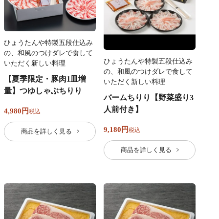
ひょうたんや特製五段仕込み
の、和風のつけダレで食して
ひょうたんや特製五段仕込み
いただく新しい料理
の、和風のつけダレで食して
【夏季限定・豚肉1皿増
いただく新しい料理
量】つゆしゃぶちりり
バームちりり【野菜盛り3
人前付き】
4,980
税込
9,180
税込
商品を詳しく見る
商品を詳しく見る