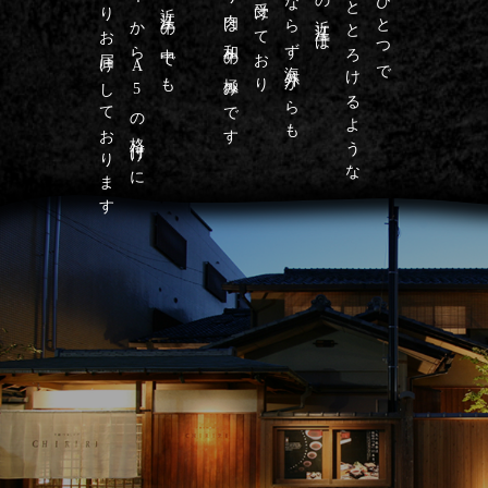
こだわりお届けしております
最高級のA4からA5の格付けに
そんな近江牛の中でも
近江牛の霜降り肉は和牛の極みです
高い評価を受けており
日本のみならず海外からも
芳醇な香りととろけるような
日本三大和牛のひとつで