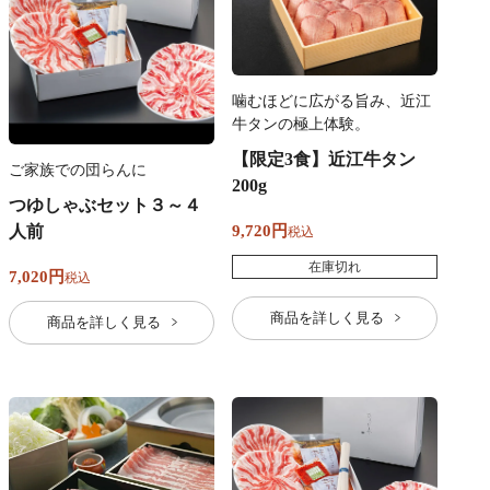
噛むほどに広がる旨み、近江
牛タンの極上体験。
【限定3食】近江牛タン
ご家族での団らんに
200g
つゆしゃぶセット３～４
人前
9,720
税込
在庫切れ
7,020
税込
商品を詳しく見る
商品を詳しく見る