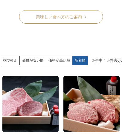
美味しい食べ方のご案内
価格が安い順
価格が高い順
新着順
3
件中
1
-
3
件表示
並び替え