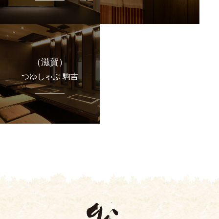
（滋賀）
つゆしゃぶ 駒吉