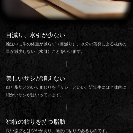
目減り、水引
が少ない
輸送中に牛の体重が減らず（目減り）、水分の蒸発による枝肉の
量が減少しない（水引）ことをいいます。
美しいサシ
が消えない
肉と脂肪とのいりまじりを「サシ」といい、近江牛には全体的に
細かいサシがはいっています。
独特の粘り
を持つ脂肪
良い脂肪とはツヤがあり、適度に粘りのあるものです。