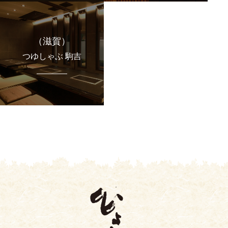
（滋賀）
つゆしゃぶ 駒吉