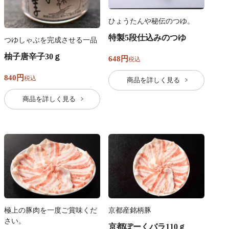
ひょうたんや秘伝のつゆ。
特製5段仕込みのつゆ
つゆしゃぶを完成させる一品
柚子唐辛子30ｇ
648
税込
840
税込
商品を詳しく見る
商品を詳しく見る
極上の豚肉を一度ご賞味くだ
京都産銘柄豚
さい。
京都ぽーくバラ110ｇ