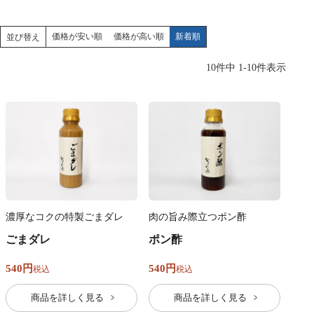
価格が安い順
価格が高い順
新着順
並び替え
10
件中
1
-
10
件表示
濃厚なコクの特製ごまダレ
肉の旨み際立つポン酢
ごまダレ
ポン酢
540
540
税込
税込
商品を詳しく見る
商品を詳しく見る