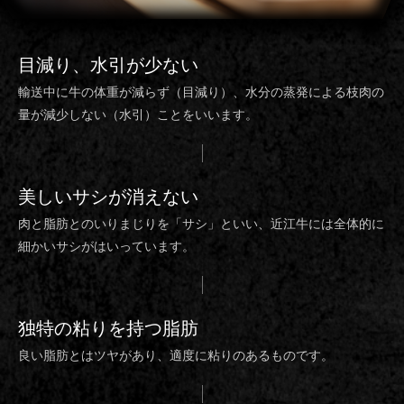
目減り、水引
が少ない
輸送中に牛の体重が減らず（目減り）、水分の蒸発による枝肉の
量が減少しない（水引）ことをいいます。
美しいサシ
が消えない
肉と脂肪とのいりまじりを「サシ」といい、近江牛には全体的に
細かいサシがはいっています。
独特の粘り
を持つ脂肪
良い脂肪とはツヤがあり、適度に粘りのあるものです。