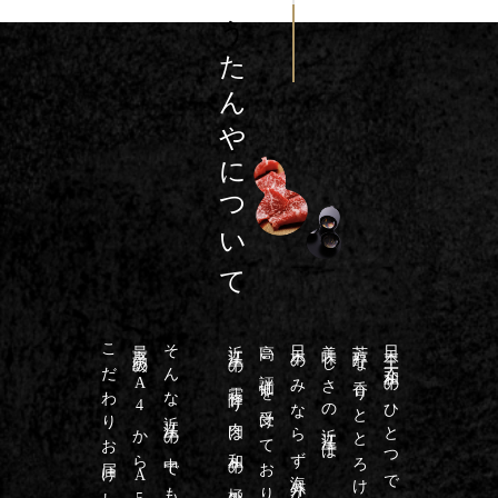
たんやについて
こだわりお届けしております
最高級のA4からA5の格付けに
そんな近江牛の中でも
近江牛の霜降り肉は和牛の極みです
高い評価を受けており
日本のみならず海外からも
美味しさの近江牛は
芳醇な香りととろけるような
日本三大和牛のひとつで