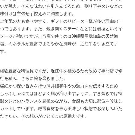
いが魅力。そんな味わいを引き立てるため、割り下やタレなどの
味付けは主張せず控えめに調整します。
ご年配の方も食べやすく、ギフトのリピーター様が多い理由の一
つでもあります。また、焼き肉やステーキなどには岩塩というイ
メージが強いですが、当店で使うのは沖縄県屋我知島の天然海
塩。ミネラルが豊富でまろやかな風味が、近江牛を引き立てま
す。
経験豊富な料理長ですが、近江牛を極めるため改めて専門店で修
行を積み、さらに腕を磨きました。
繊細かつ深い旨みを持つ澤井姫和牛やの魅力をお伝えするため、
しゃぶしゃぶではほどよく脂が溶け出すように、すき焼きでは特
製タレとのバランスを見極めながら、食感も大切に部位を吟味し
カットしています。厳選食材を最も美味しい状態でお楽しみいた
だきたい。その想いがひとてまの原動力です。