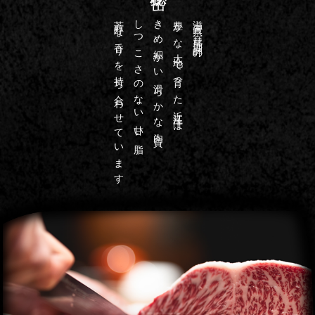
芳醇な香りを持ち合わせています
しつこさのない甘い脂
きめ細かい滑らかな肉質、
豊かな大地で育った近江牛は
滋賀県・琵琶湖畔の