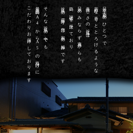
こだわりお届けしております
最高級のA4からA5の格付けに
そんな近江牛の中でも
近江牛の霜降り肉は和牛の極みです
高い評価を受けており
日本のみならず海外からも
美味しさの近江牛は
芳醇な香りととろけるような
日本三大和牛のひとつで