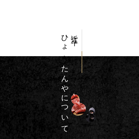
ひょう
近江牛
の
たんやについて