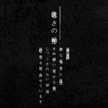
美味しさの秘密
芳醇な香りを持ち合わせています
しつこさのない甘い脂
きめ細かい滑らかな肉質、
豊かな大地で育った近江牛は
滋賀県・琵琶湖畔の