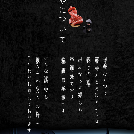
たんやについて
こだわりお届けしております
最高級のA4からA5の格付けに
そんな近江牛の中でも
近江牛の霜降り肉は和牛の極みです
高い評価を受けており
日本のみならず海外からも
美味しさの近江牛は
芳醇な香りととろけるような
日本三大和牛のひとつで