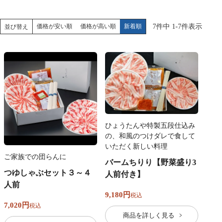
価格が安い順
価格が高い順
新着順
7
件中
1
-
7
件表示
並び替え
ひょうたんや特製五段仕込み
の、和風のつけダレで食して
いただく新しい料理
ご家族での団らんに
バームちりり【野菜盛り3
つゆしゃぶセット３～４
人前付き】
人前
9,180
税込
7,020
税込
商品を詳しく見る