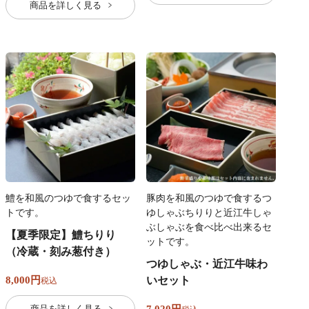
商品を詳しく見る
鱧を和風のつゆで食するセッ
豚肉を和風のつゆで食するつ
トです。
ゆしゃぶちりりと近江牛しゃ
ぶしゃぶを食べ比べ出来るセ
【夏季限定】鱧ちりり
ットです。
（冷蔵・刻み葱付き）
つゆしゃぶ・近江牛味わ
8,000
いセット
税込
商品を詳しく見る