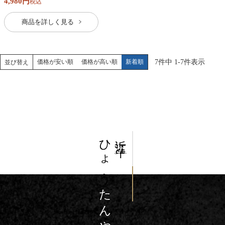
4,980
税込
商品を詳しく見る
価格が安い順
価格が高い順
新着順
7
件中
1
-
7
件表示
並び替え
ひょう
近江牛
の