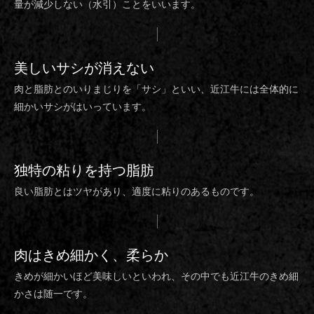
量が減少しない（水引）ことをいいます。
美しいサシ
が消えない
肉と脂肪とのいりまじりを「サシ」といい、近江牛には全体的に
細かいサシがはいっています。
独特の粘り
を持つ脂肪
良い脂肪とはツヤがあり、適度に粘りのあるものです。
肉は
きめ細かく、柔らか
きめが細かいほど美味しいといわれ、その中でも近江牛のきめ細
かさは随一です。