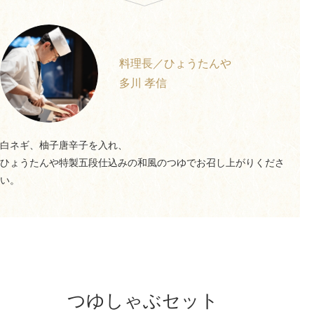
料理長／ひょうたんや
多川 孝信
白ネギ、柚子唐辛子を入れ、
ひょうたんや特製五段仕込みの和風のつゆでお召し上がりくださ
い。
つゆしゃぶセット