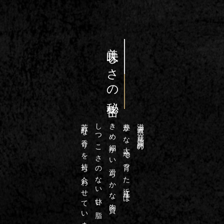
美味しさの秘密
芳醇な香りを持ち合わせています
しつこさのない甘い脂
きめ細かい滑らかな肉質、
豊かな大地で育った近江牛は
滋賀県・琵琶湖畔の