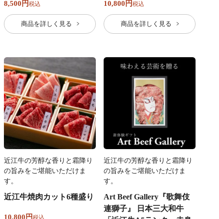
8,500
10,800
税込
税込
商品を詳しく見る
商品を詳しく見る
近江牛の芳醇な香りと霜降り
近江牛の芳醇な香りと霜降り
の旨みをご堪能いただけま
の旨みをご堪能いただけま
す。
す。
近江牛焼肉カット6種盛り
Art Beef Gallery『歌舞伎
連獅子』 日本三大和牛
10,800
税込