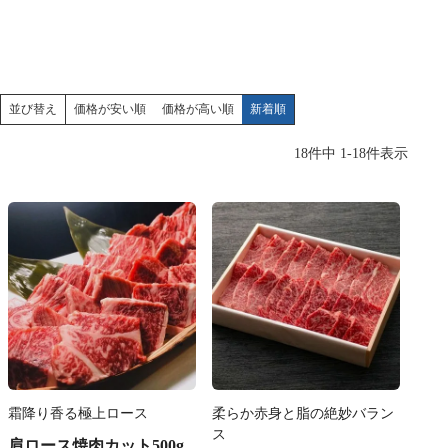
価格が安い順
価格が高い順
新着順
並び替え
18
件中
1
-
18
件表示
霜降り香る極上ロース
柔らか赤身と脂の絶妙バラン
ス
肩ロース焼肉カット500g