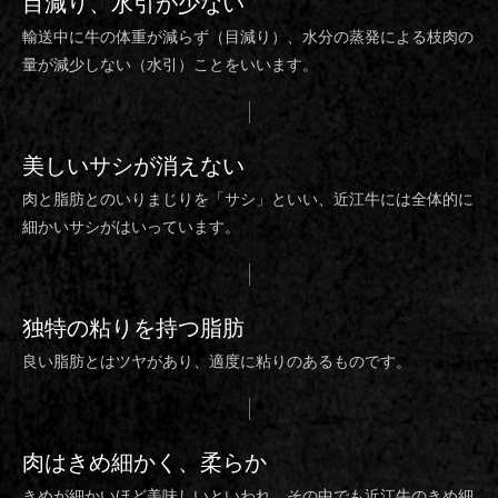
目減り、水引
が少ない
輸送中に牛の体重が減らず（目減り）、水分の蒸発による枝肉の
量が減少しない（水引）ことをいいます。
美しいサシ
が消えない
肉と脂肪とのいりまじりを「サシ」といい、近江牛には全体的に
細かいサシがはいっています。
独特の粘り
を持つ脂肪
良い脂肪とはツヤがあり、適度に粘りのあるものです。
肉は
きめ細かく、柔らか
きめが細かいほど美味しいといわれ、その中でも近江牛のきめ細