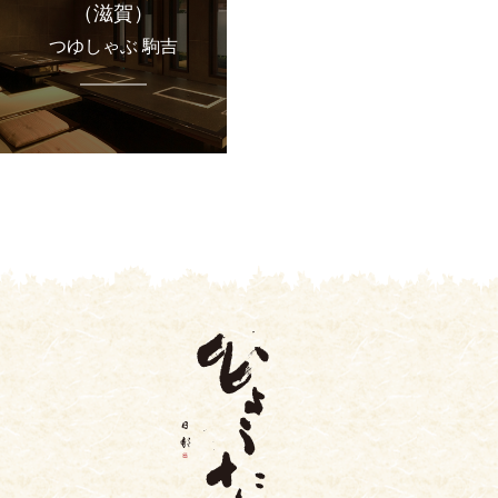
（滋賀）
つゆしゃぶ 駒吉