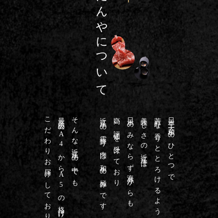
たんやについて
こだわりお届けしております
最高級のA4からA5の格付けに
そんな近江牛の中でも
近江牛の霜降り肉は和牛の極みです
高い評価を受けており
日本のみならず海外からも
美味しさの近江牛は
芳醇な香りととろけるような
日本三大和牛のひとつで