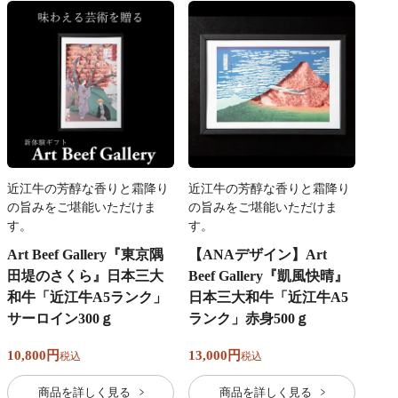
近江牛の芳醇な香りと霜降り
近江牛の芳醇な香りと霜降り
の旨みをご堪能いただけま
の旨みをご堪能いただけま
す。
す。
Art Beef Gallery『東京隅
【ANAデザイン】Art
田堤のさくら』日本三大
Beef Gallery『凱風快晴』
和牛「近江牛A5ランク」
日本三大和牛「近江牛A5
サーロイン300ｇ
ランク」赤身500ｇ
10,800
13,000
税込
税込
商品を詳しく見る
商品を詳しく見る