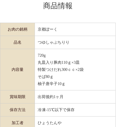
商品情報
お肉の銘柄
京都ぽーく
品名
つゆしゃぶちりり
720g
丸皿入り豚肉110ｇ×3皿
内容量
特製つけだれ300ｃｃ×2袋
そば80ｇ
柚子唐辛子10ｇ
賞味期限
出荷後約1ヶ月
保存方法
冷凍-15℃以下で保存
加工者
ひょうたんや