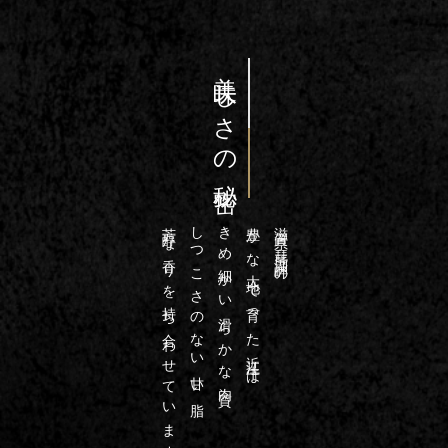
美味しさの秘密
芳醇な香りを持ち合わせています
しつこさのない甘い脂
きめ細かい滑らかな肉質、
豊かな大地で育った近江牛は
滋賀県・琵琶湖畔の