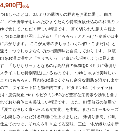
4,980
税込
つゆしゃぶとは、0.8ミリの薄切りの豚肉をお湯に通し、白ネ
ギ、柚子唐辛子をいれたひょうたんや特製五段仕込みの和風のつ
ゆで食していただく新しい料理です。 薄く切られた豚肉を程よ
くつゆに絡ませ召し上がると「とろろっ」ととろけた食感が口中
に広がります。 ここが元来の豚しゃぶ（ポン酢・ごまだれ）と
違う、つゆしゃぶならではの醍醐味と自負しております。 豚腹
肉をお湯に浸すと「ちりちりっ」と白い花が咲くように見えま
す。「ちりちりっ」となるのは高品質の豚肉を0.8ミリに薄切り
スライスした特別製法によるものです。 つゆしゃぶは美味しい
ことはもちろん、豚肉をお湯にくぐらし余分な脂肪を溶かし出す
ので、ダイエットにも効果的です。 ビタミンB1（イライラ解
消・疲労防止 etc）やビタミンB2など豊富な栄養素や効果も含ま
れており身体にも美味しい料理です。 また、IH電熱器の使用で
「夏でも涼しく食べられる食文化」を実現。まさにオールシーズ
ンお楽しみいただける料理に仕上げました。 薄切り豚肉、和風
仕立てのつゆ、それらを引き立てる薬味。三位一体が織り成す新