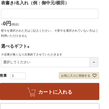
表書き/名入れ（例：御中元/横田）
須
)
0
+
税込
熨斗を選択された方はご記入ください。 ※熨斗を選択されていない方はご
利用いただけません
選べるギフト
※在庫が無くなり次第終了させていただきます
(
必
須
お気に入りに登録する
)
カートに入れる