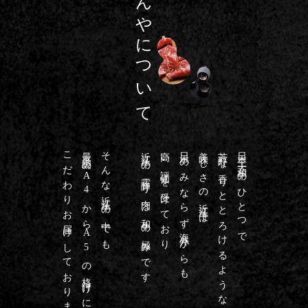
たんやについて
こだわりお届けしております
最高級のA4からA5の格付けに
そんな近江牛の中でも
近江牛の霜降り肉は和牛の極みです
高い評価を受けており
日本のみならず海外からも
美味しさの近江牛は
芳醇な香りととろけるような
日本三大和牛のひとつで