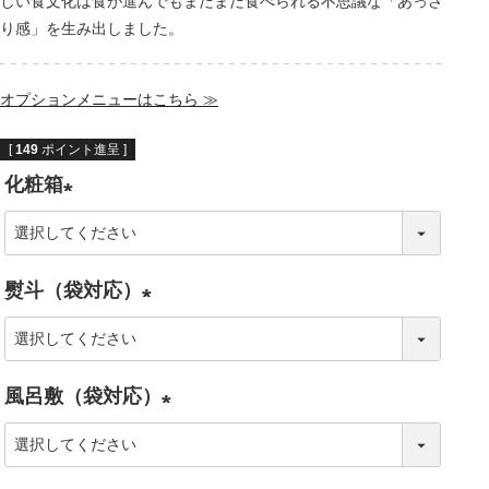
しい食文化は食が進んでもまだまだ食べられる不思議な「あっさ
り感」を生み出しました。
オプションメニューはこちら ≫
[
149
ポイント進呈 ]
化粧箱
(
必
熨斗（袋対応）
須
)
(
必
風呂敷（袋対応）
須
)
(
必