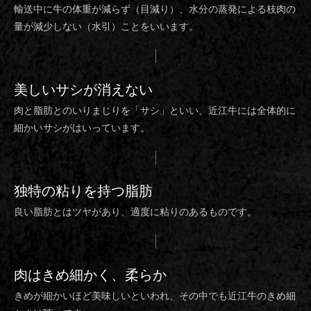
輸送中に牛の体重が減らず（目減り）、水分の蒸発による枝肉の
量が減少しない（水引）ことをいいます。
美しいサシ
が消えない
肉と脂肪とのいりまじりを「サシ」といい、近江牛には全体的に
細かいサシがはいっています。
独特の粘り
を持つ脂肪
良い脂肪とはツヤがあり、適度に粘りのあるものです。
肉は
きめ細かく、柔らか
きめが細かいほど美味しいといわれ、その中でも近江牛のきめ細