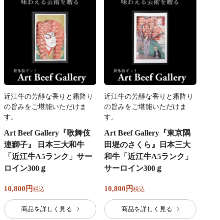
近江牛の芳醇な香りと霜降り
近江牛の芳醇な香りと霜降り
の旨みをご堪能いただけま
の旨みをご堪能いただけま
す。
す。
Art Beef Gallery『歌舞伎
Art Beef Gallery『東京隅
連獅子』 日本三大和牛
田堤のさくら』日本三大
「近江牛A5ランク」サー
和牛「近江牛A5ランク」
ロイン300ｇ
サーロイン300ｇ
10,800
10,800
税込
税込
商品を詳しく見る
商品を詳しく見る