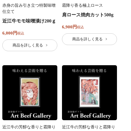
赤身の旨み引き立つ特製味噌
霜降り香る極上ロース
仕立て
肩ロース焼肉カット500g
近江牛モモ味噌漬け200ｇ
6,900
税込
6,000
税込
商品を詳しく見る
商品を詳しく見る
近江牛の芳醇な香りと霜降り
近江牛の芳醇な香りと霜降り