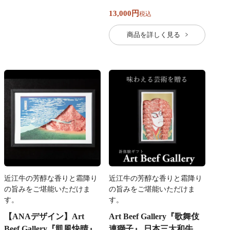
13,000
税込
商品を詳しく見る
近江牛の芳醇な香りと霜降り
近江牛の芳醇な香りと霜降り
の旨みをご堪能いただけま
の旨みをご堪能いただけま
す。
す。
【ANAデザイン】Art
Art Beef Gallery『歌舞伎
Beef Gallery『凱風快晴』
連獅子』 日本三大和牛