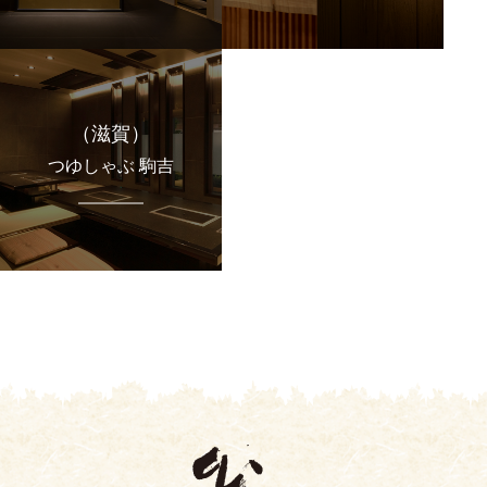
（滋賀）
つゆしゃぶ 駒吉