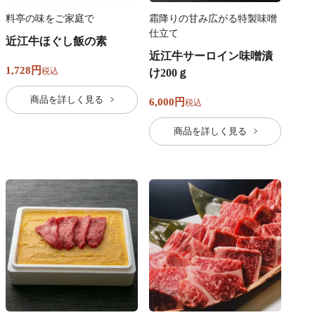
料亭の味をご家庭で
霜降りの甘み広がる特製味噌
仕立て
近江牛ほぐし飯の素
近江牛サーロイン味噌漬
1,728
税込
け200ｇ
商品を詳しく見る
6,000
税込
商品を詳しく見る