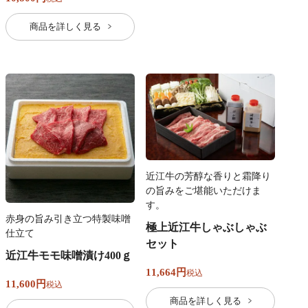
商品を詳しく見る
近江牛の芳醇な香りと霜降り
の旨みをご堪能いただけま
す。
赤身の旨み引き立つ特製味噌
極上近江牛しゃぶしゃぶ
仕立て
セット
近江牛モモ味噌漬け400ｇ
11,664
税込
11,600
税込
商品を詳しく見る