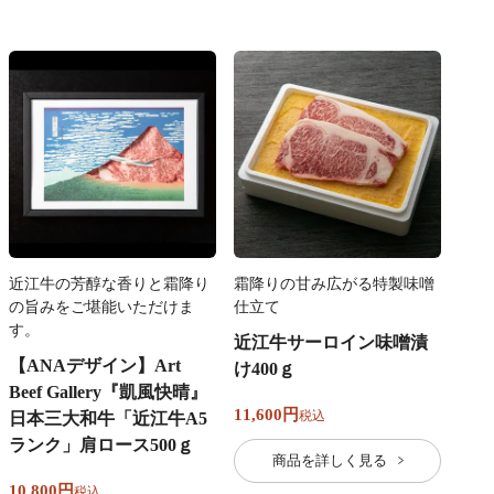
近江牛の芳醇な香りと霜降り
霜降りの甘み広がる特製味噌
の旨みをご堪能いただけま
仕立て
す。
近江牛サーロイン味噌漬
【ANAデザイン】Art
け400ｇ
Beef Gallery『凱風快晴』
11,600
税込
日本三大和牛「近江牛A5
ランク」肩ロース500ｇ
商品を詳しく見る
10,800
税込