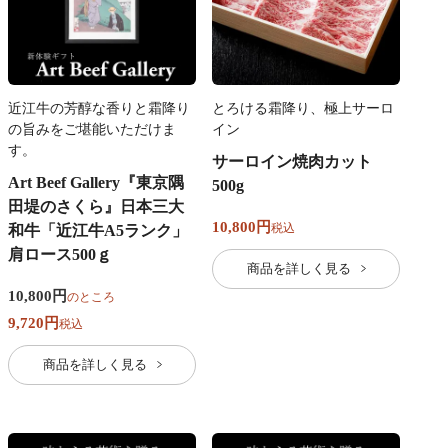
近江牛の芳醇な香りと霜降り
とろける霜降り、極上サーロ
の旨みをご堪能いただけま
イン
す。
サーロイン焼肉カット
Art Beef Gallery『東京隅
500g
田堤のさくら』日本三大
10,800
税込
和牛「近江牛A5ランク」
肩ロース500ｇ
商品を詳しく見る
10,800
のところ
9,720
税込
商品を詳しく見る