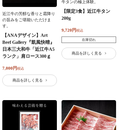
牛タンの極上体験。
【限定3食】近江牛タン
近江牛の芳醇な香りと霜降り
200g
の旨みをご堪能いただけま
す。
9,720
税込
【ANAデザイン】Art
在庫切れ
Beef Gallery『凱風快晴』
日本三大和牛「近江牛A5
商品を詳しく見る
ランク」肩ロース300ｇ
7,000
税込
商品を詳しく見る