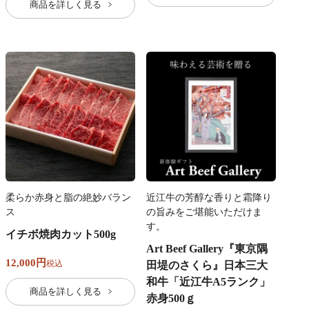
商品を詳しく見る
柔らか赤身と脂の絶妙バラン
近江牛の芳醇な香りと霜降り
ス
の旨みをご堪能いただけま
す。
イチボ焼肉カット500g
Art Beef Gallery『東京隅
12,000
税込
田堤のさくら』日本三大
和牛「近江牛A5ランク」
商品を詳しく見る
赤身500ｇ