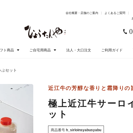
会社概要・店舗のご案内
よくあるご質問
0
フト商品
ご自宅用商品
法人・大口注文
ご利用ガイド
ゃぶセット
近江牛の芳醇な香りと霜降りの
極上近江牛サーロ
ット
商品番号
h_sirloinsyabusyabu