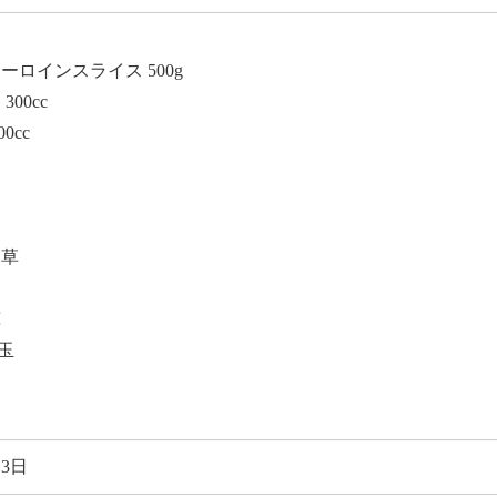
ーロインスライス 500g
300cc
0cc
ん草
茸
2玉
3日