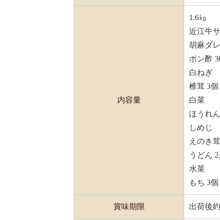
1.6㎏
近江牛サ
胡麻ダレ 
ポン酢 30
白ねぎ
椎茸 3個
内容量
白菜
ほうれ
しめじ
えのき
うどん 
水菜
もち 3個
賞味期限
出荷後約