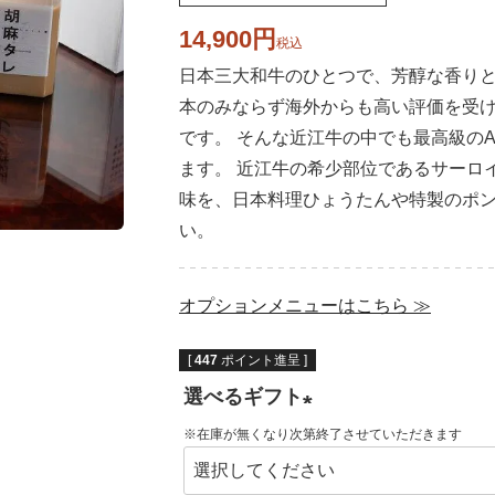
14,900
税込
日本三大和牛のひとつで、芳醇な香り
本のみならず海外からも高い評価を受
です。 そんな近江牛の中でも最高級のA
ます。 近江牛の希少部位であるサーロ
味を、日本料理ひょうたんや特製のポ
い。
オプションメニューはこちら ≫
[
447
ポイント進呈 ]
選べるギフト
※在庫が無くなり次第終了させていただきます
(
必