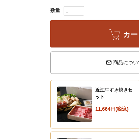
須
)
カー
商品につい
近江牛すき焼きセ
ット
11,664円(税込)